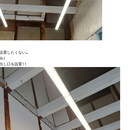
設置したくない…
み♪
出し口を設置!!