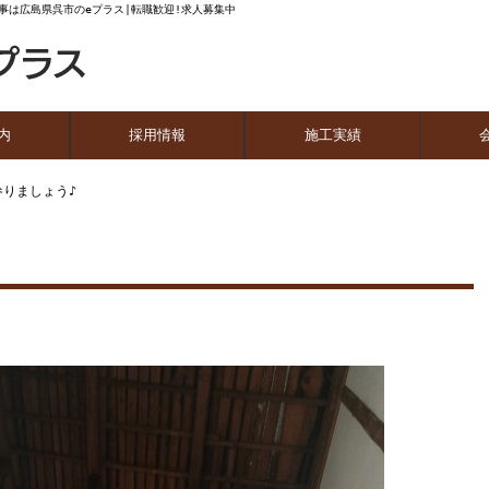
事は広島県呉市のeプラス|転職歓迎!求人募集中
内
採用情報
施工実績
流れ
1日の流れ
参りましょう♪