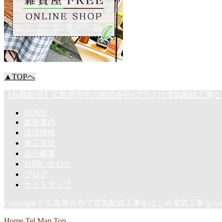
▲TOPへ
【転職歓迎】広島県呉市の株式会社eプラスは電気配線工事
HOME
業務案内
採用情報
施工実績
会社概要
お問い合わせ
ブログ
サイトマップ
Copyright © 広島県呉市で電気配線工事をはじめ電気工事なら株式会社
Home
Tel
Map
Top